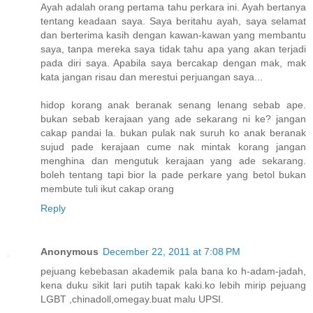
Ayah adalah orang pertama tahu perkara ini. Ayah bertanya
tentang keadaan saya. Saya beritahu ayah, saya selamat
dan berterima kasih dengan kawan-kawan yang membantu
saya, tanpa mereka saya tidak tahu apa yang akan terjadi
pada diri saya. Apabila saya bercakap dengan mak, mak
kata jangan risau dan merestui perjuangan saya...
hidop korang anak beranak senang lenang sebab ape.
bukan sebab kerajaan yang ade sekarang ni ke? jangan
cakap pandai la. bukan pulak nak suruh ko anak beranak
sujud pade kerajaan cume nak mintak korang jangan
menghina dan mengutuk kerajaan yang ade sekarang.
boleh tentang tapi bior la pade perkare yang betol bukan
membute tuli ikut cakap orang
Reply
Anonymous
December 22, 2011 at 7:08 PM
pejuang kebebasan akademik pala bana ko h-adam-jadah,
kena duku sikit lari putih tapak kaki.ko lebih mirip pejuang
LGBT ,chinadoll,omegay.buat malu UPSI.