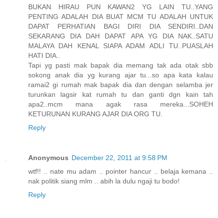
BUKAN HIRAU PUN KAWAN2 YG LAIN TU..YANG
PENTING ADALAH DIA BUAT MCM TU ADALAH UNTUK
DAPAT PERHATIAN BAGI DIRI DIA SENDIRI..DAN
SEKARANG DIA DAH DAPAT APA YG DIA NAK..SATU
MALAYA DAH KENAL SIAPA ADAM ADLI TU..PUASLAH
HATI DIA..
Tapi yg pasti mak bapak dia memang tak ada otak sbb
sokong anak dia yg kurang ajar tu...so apa kata kalau
ramai2 gi rumah mak bapak dia dan dengan selamba jer
turunkan lagsir kat rumah tu dan ganti dgn kain tah
apa2..mcm mana agak rasa mereka...SOHEH
KETURUNAN KURANG AJAR DIA ORG TU.
Reply
Anonymous
December 22, 2011 at 9:58 PM
wtf!! .. nate mu adam .. pointer hancur .. belaja kemana ..
nak politik siang mlm .. abih la dulu ngaji tu bodo!
Reply