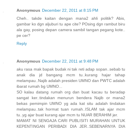
Anonymous
December 22, 2011 at 8:15 PM
Cheh.. takde kaitan dengan mana2 ahli politik? Abis,
gambar ko dgn aljuburi tu ape cite? POsing dgn rambut biru
ala gay, posing depan camera sambil tangan pegang kote..
pe cer?
Reply
Anonymous
December 22, 2011 at 9:48 PM
aku rasa mak bapak budak ni tak reti adap sopan..sebab tu
anak dia jd bangang mcm tu..kurang hajar tahap
melampau..Najib adalah presiden UMNO dan PWTC adalah
ibarat rumah bg UMNO...
SO kalau datang rumah org dan buat kacau tu beradap
sangat ker..tindakan menurun bendera Najib or mana2
bekas pemimpin UMNO yg ada kat situ adalah tindakan
melampau..tak hormat tuan rumah..ISLAM tak ajar mcm
tu..yg ajar buat kurang ajar mcm tu NUAR BERAHIM jer.
MAMAT NI SENGAJA CARI PUBLISITI MURAHAN UNTUK
KEPENTINGAN PERIBADI DIA JER..SEBENARNYA DIA