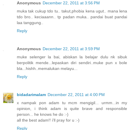
Anonymous
December 22, 2011 at 3:56 PM
muka tak cukup tdo tu.. takut,phobia kena ugut.. mana lena
tdo bro.. keciaaann.. tp padan muka.. pandai buat pandai
laa tanggung..
Reply
Anonymous
December 22, 2011 at 3:59 PM
muke selenger la bai, abiskan la belajar dulu nk sibuk
berpolitik mende...lepaskan diri sendiri..muke pun x bole
bla...hishh..memalukan melayu...
Reply
bidadarimalam
December 22, 2011 at 4:00 PM
x nampak pon adam tu mcm mengigil... urmm...in my
opinion, i think adam is quite brave and responsible
person... he knows he do :-)
all the best adam!! i'll pray for u :-)
Reply