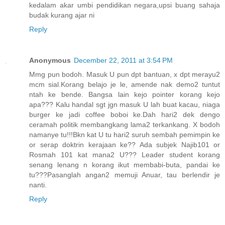
kedalam akar umbi pendidikan negara,upsi buang sahaja
budak kurang ajar ni
Reply
Anonymous
December 22, 2011 at 3:54 PM
Mmg pun bodoh. Masuk U pun dpt bantuan, x dpt merayu2
mcm sial.Korang belajo je le, amende nak demo2 tuntut
ntah ke bende. Bangsa lain kejo pointer korang kejo
apa??? Kalu handal sgt jgn masuk U lah buat kacau, niaga
burger ke jadi coffee boboi ke.Dah hari2 dek dengo
ceramah politik membangkang lama2 terkankang. X bodoh
namanye tu!!!Bkn kat U tu hari2 suruh sembah pemimpin ke
or serap doktrin kerajaan ke?? Ada subjek Najib101 or
Rosmah 101 kat mana2 U??? Leader student korang
senang lenang n korang ikut membabi-buta, pandai ke
tu???Pasanglah angan2 memuji Anuar, tau berlendir je
nanti.
Reply