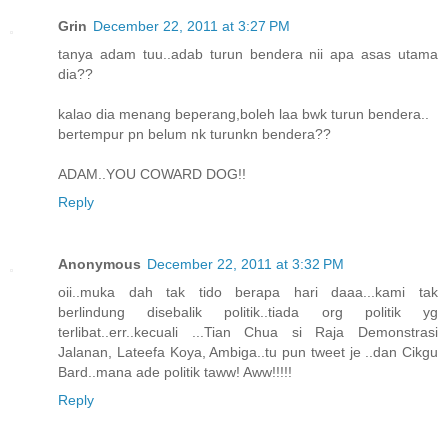
Grin
December 22, 2011 at 3:27 PM
tanya adam tuu..adab turun bendera nii apa asas utama
dia??
kalao dia menang beperang,boleh laa bwk turun bendera..
bertempur pn belum nk turunkn bendera??
ADAM..YOU COWARD DOG!!
Reply
Anonymous
December 22, 2011 at 3:32 PM
oii..muka dah tak tido berapa hari daaa...kami tak
berlindung disebalik politik..tiada org politik yg
terlibat..err..kecuali ...Tian Chua si Raja Demonstrasi
Jalanan, Lateefa Koya, Ambiga..tu pun tweet je ..dan Cikgu
Bard..mana ade politik taww! Aww!!!!!
Reply