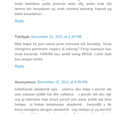
tiada kebaikan pada jenerasi akan dtg...pada mak dia
terima lah kenyataan yg anak mereka pejuang haprak yg
tiada kesudahan....
Reply
TokAyah
December 22, 2011 at 4:20 PM
Mak bapa ko pun sama jenis manusia tak beradap. Kerja
menghina pemimpin negara di sokong? Pergi mampus kau
anak beranak. HARAM kau ambil wang BR1M. Lebih baik
kau jangan ambil.
Reply
Anonymous
December 22, 2011 at 4:30 PM
kebebasab akademik ape... selama aku blaja x penah lak
ada sukatan politik kat dlm syllabus... x penah lak aku dgr
org gi interview keje tanya penah join party politik tak time
belajar.. ni bukan kebebasan akademik... berpolitik x de
kena-mengena dengan akademik...org melayu je yg kecoh2