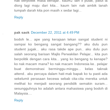
nak berpolitik masa berlajar.. kaum2 lain x pulak, patut la
diorg lagi maju dari kita... kaum lain nak ambik tanah
tumpah darah kita pon masih x sedar lagi...
Reply
pak saok
December 22, 2011 at 4:49 PM
bodoh le... ape yang kerajaan tekan sangat student ni
sampai ko bengang sangat bangang?? aku dulu pun
student jugak... aku rasa takde ape pun.. aku dulu pun
salah seorang barisan Majlis Perwakilan Pelajar... kita pun
berpolitik dengan cara kita... yang ko bengang tu kenape?
ko nak macam mana? ko nak macam Indonesia ke.. pelajar
buat demonstrasi berminggu-minggu... kelas taknak
attend.. aku percaya dalam hati mak bapak ko tu pasti ada
sekelumit perasaan kecewa sebab cita-cita mereka untuk
melihat ko menjadi seorang pendidik semakin suram...
sesungguhnya ko adalah antara mahasiswa yang bodoh di
Malaysia....
Reply