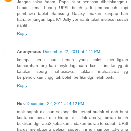
Jangan takut Adam, Papa Nuar sentiasa dibelakangmu.
Lepas kena buang UPSI boleh jadi pembancuh kopi
pembawa tablet Samsung Galaxy, makan karipap hari
hari...er jangan lupa KY Jelly yer nanti takut melecet susah
nanti!
Reply
Anonymous
December 22, 2011 at 4:11 PM
kenapa perlu buat benda yang boleh mendtgkan
kemarahan org..kan bnyk lagi cara lain .. ini ke yg di
katakan seorg mahasiswa.. takkan mahasiswa yg
berpendidikan tinggi tak boleh berfikir dgn lebih baik..
Reply
Nok
December 22, 2011 at 4:12 PM
mak bapak dia pun sokong dia...tetapi budak ni dah buat
kesilapan besar dlm hidup ni....tidak apa yg beliau boleh
buktikan dgn apa2 kebaikan tindakan beliau tersebut...UPSI
harus membuang pelajar seperti ini jgn simpan....kerana