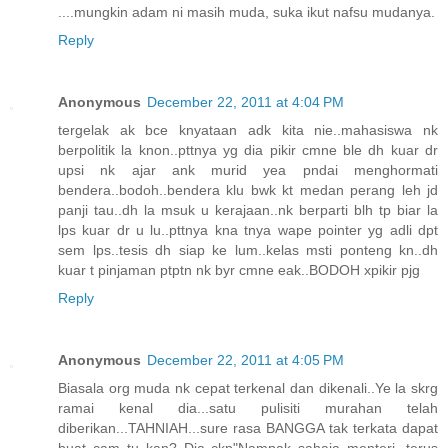
....mungkin adam ni masih muda, suka ikut nafsu mudanya.
Reply
Anonymous
December 22, 2011 at 4:04 PM
tergelak ak bce knyataan adk kita nie..mahasiswa nk
berpolitik la knon..pttnya yg dia pikir cmne ble dh kuar dr
upsi nk ajar ank murid yea pndai menghormati
bendera..bodoh..bendera klu bwk kt medan perang leh jd
panji tau..dh la msuk u kerajaan..nk berparti blh tp biar la
lps kuar dr u lu..pttnya kna tnya wape pointer yg adli dpt
sem lps..tesis dh siap ke lum..kelas msti ponteng kn..dh
kuar t pinjaman ptptn nk byr cmne eak..BODOH xpikir pjg
Reply
Anonymous
December 22, 2011 at 4:05 PM
Biasala org muda nk cepat terkenal dan dikenali..Ye la skrg
ramai kenal dia...satu pulisiti murahan telah
diberikan...TAHNIAH...sure rasa BANGGA tak terkata dapat