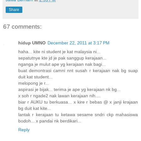
Share
67 comments:
hidup UMNO
December 22, 2011 at 3:17 PM
haha... kite ni student je kat malaysia ni...
sepatutnye kte jd je pak sanggup kerajaan...
nganga je mulut ape yg kerajaan nak bagi...
buat demontrasi camni nnt susah r kerajaan nak bg suap
duit kat student...
melopong je r...
aspirasi je bijak... terima je ape yg kerajaan nk bg...
x soh r ngade2 nak lawan kerajaan nih....
biar r AUKU tu berkuasa... x kire r bebas @ x janji krajaan
bg duit kat kite...
lantak r kerajaan tu ketawa sesame sndri ckp mahasiswa
bodoh... x pandai nk berdikari...
Reply